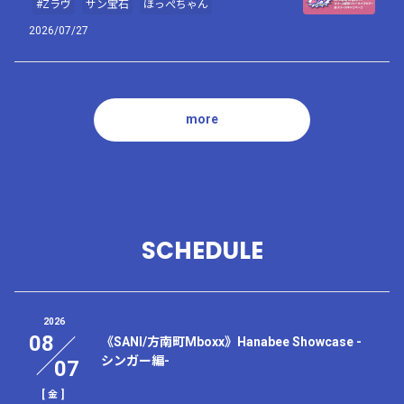
#Zラヴ
サン宝石
ほっぺちゃん
2026/07/27
more
SCHEDULE
2026
08
《SANI/方南町Mboxx》Hanabee Showcase -
シンガー編-
07
[
]
金