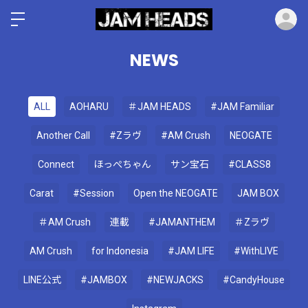
ロ
NEWS
ALL
AOHARU
＃JAM HEADS
#JAM Familiar
Another Call
#Zラヴ
#AM Crush
NEOGATE
Connect
ほっぺちゃん
サン宝石
#CLASS8
Carat
#Session
Open the NEOGATE
JAM BOX
＃AM Crush
連載
#JAMANTHEM
＃Zラヴ
AM Crush
for Indonesia
#JAM LIFE
#WithLIVE
LINE公式
#JAMBOX
#NEWJACKS
#CandyHouse