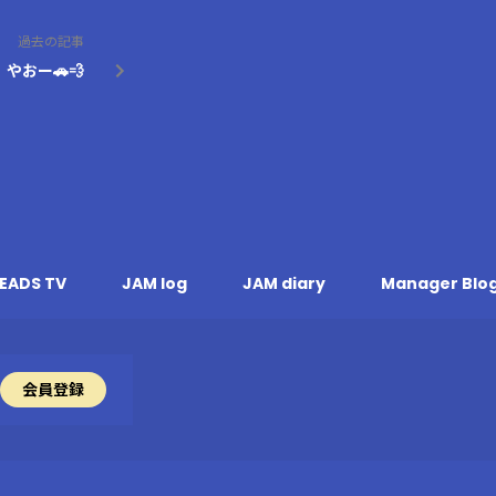
過去の記事
やおー🚗💨
EADS TV
JAM log
JAM diary
Manager Blo
会員登録