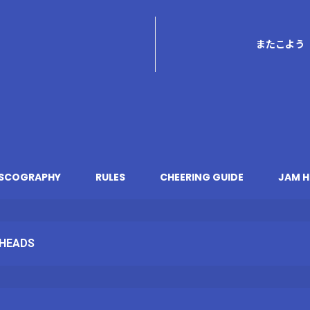
またこよう 
ISCOGRAPHY
RULES
CHEERING GUIDE
JAM H
HEADS