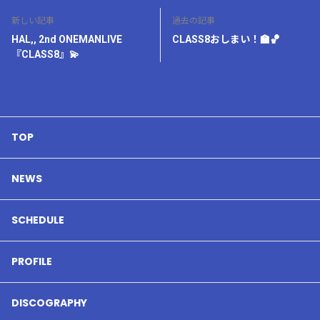
新しい記事
過去の記事
HAL,, 2nd ONEMANLIVE
CLASS8おしまい！🏫🏀
『CLASS8』💫
TOP
NEWS
SCHEDULE
PROFILE
DISCOGRAPHY