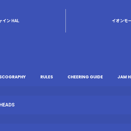
イン HAL
ISCOGRAPHY
RULES
CHEERING GUIDE
JAM H
HEADS