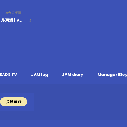
過去の記事
イオンモール東浦 HAL
EADS TV
JAM log
JAM diary
Manager Blo
会員登録