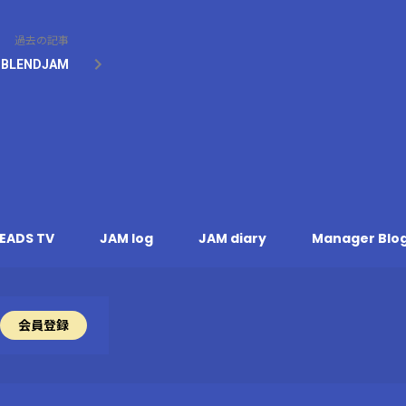
過去の記事
BLENDJAM
EADS TV
JAM log
JAM diary
Manager Blo
会員登録