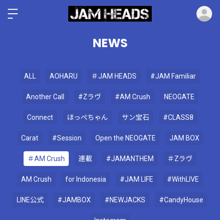
ロ
NEWS
ALL
AOHARU
＃JAM HEADS
#JAM Familiar
Another Call
#Zラヴ
#AM Crush
NEOGATE
Connect
ほっぺちゃん
サン宝石
#CLASS8
Carat
#Session
Open the NEOGATE
JAM BOX
＃AM Crush
連載
#JAMANTHEM
＃Zラヴ
AM Crush
for Indonesia
#JAM LIFE
#WithLIVE
LINE公式
#JAMBOX
#NEWJACKS
#CandyHouse