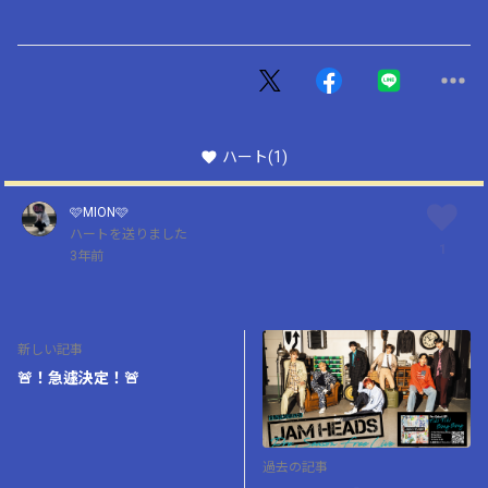
ハート
(1)
🩷MION🩷
ハートを送りました
1
3年前
新しい記事
🚨！急遽決定！🚨
過去の記事