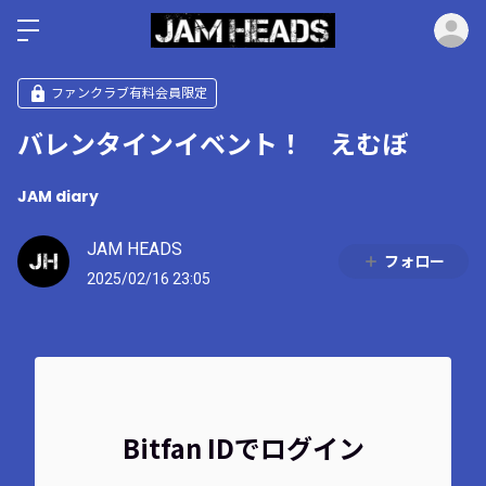
ロ
ファンクラブ有料会員限定
バレンタインイベント！ えむぼ
JAM diary
JAM HEADS
フォロー
2025/02/16 23:05
Bitfan IDでログイン