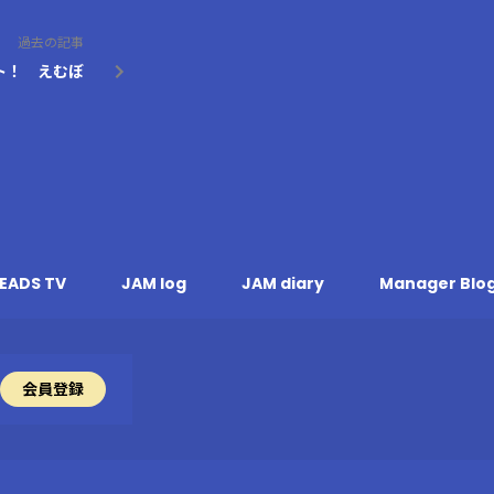
過去の記事
ト！ えむぼ
EADS TV
JAM log
JAM diary
Manager Blo
会員登録