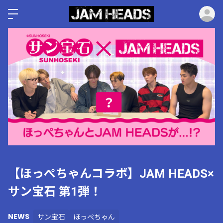
ロ
【ほっぺちゃんコラボ】JAM HEADS×
サン宝石 第1弾！
NEWS
サン宝石
ほっぺちゃん