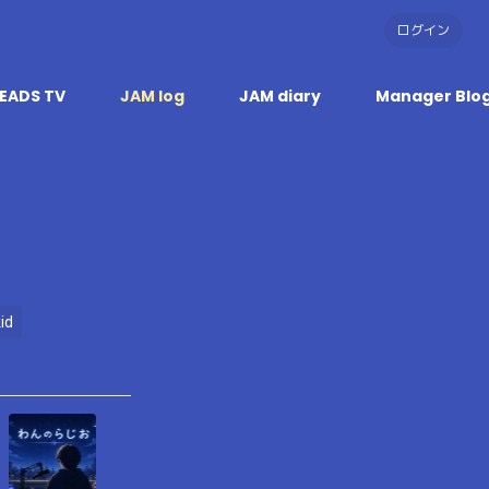
ログイン
EADS TV
JAM log
JAM diary
Manager Blo
kid