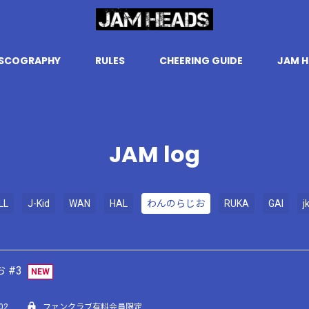
ISCOGRAPHY
RULES
CHEERING GUIDE
JAM H
JAM log
LL
J-Kid
WAN
HAL
わんのらじお
RUKA
GAI
j
 #3
NEW
02
ファンクラブ有料会員限定