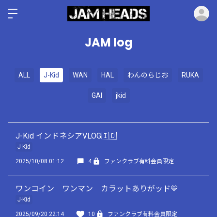
ロ
JAM log
ALL
J-Kid
WAN
HAL
わんのらじお
RUKA
GAI
jkid
J-Kid インドネシアVLOG🇮🇩
J-Kid
2025/10/08 01:12
4
ファンクラブ有料会員限定
ワンコイン ワンマン カラットありがッド💛
J-Kid
2025/09/20 22:14
10
ファンクラブ有料会員限定